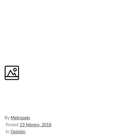
Calibración de básculas
industriales paso a paso
By
Metropein
Posted
23 febrero, 2018
In
Opinión